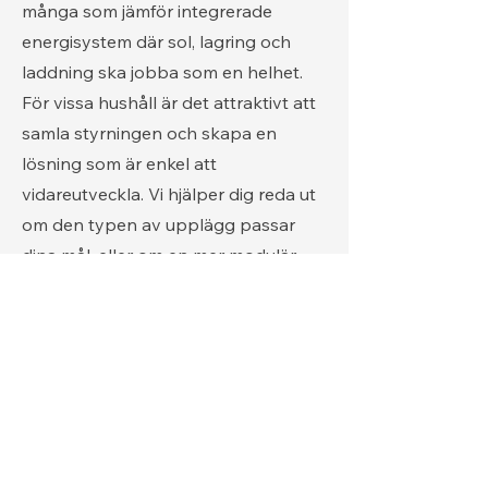
många som jämför integrerade
energisystem där sol, lagring och
laddning ska jobba som en helhet.
För vissa hushåll är det attraktivt att
samla styrningen och skapa en
lösning som är enkel att
vidareutveckla. Vi hjälper dig reda ut
om den typen av upplägg passar
dina mål, eller om en mer modulär
lösning ger bättre effekt i din vardag.
Kontakta oss
Kontakta oss redan idag
Vill du ha hjälp att planera rätt