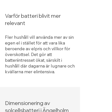
Många vill använda mer av
sin egen el i stället för att
vara lika beroende av villkor
Varför batteri blivit mer
för överskottsel. Det gör att
relevant
batteri och smart styrning blir
mer centralt i hur man
bygger ett modernt
Fler hushåll vill använda mer av sin
energisystem hemma.
egen el i stället för att vara lika
beroende av elpris och villkor för
överskottsel. Det gör att
batteriintresset ökat, särskilt i
hushåll där dagarna är lugnare och
kvällarna mer elintensiva.
Dimensionering av
solcellsbatteri i Ängelholm