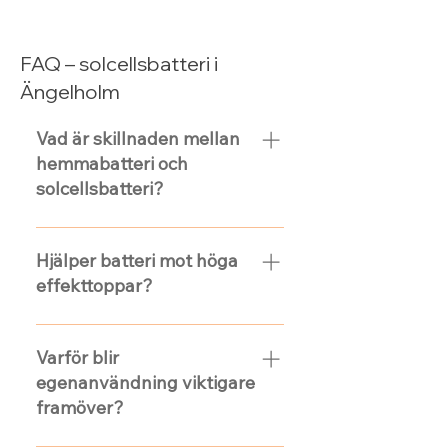
FAQ – solcellsbatteri i
Ängelholm
Vad är skillnaden mellan
hemmabatteri och
solcellsbatteri?
I praktiken används orden
ofta om samma typ av
Hjälper batteri mot höga
produkt. Solcellsbatteri
effekttoppar?
brukar syfta på ett
hemmabatteri som laddas av
Det kan bidra, särskilt om ditt
din solcellsanläggning.
hushåll ofta har tydliga
Varför blir
toppar när flera saker går
egenanvändning viktigare
samtidigt. Rätt styrning och
framöver?
dimensionering är avgörande.