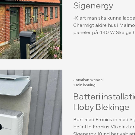
Sigenergy
-Klart man ska kunna ladda
Charmigt äldre hus i Malmö 
paneler på 440 W Ska ge hu
Jonathan Wendel
1 min läsning
Batteri installat
Hoby Blekinge
Bort med Fronius in med Sig
befintlig Fronius Växelrikt
Sigenergy. Kund har valt att 