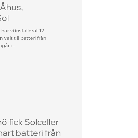
 Åhus,
Sol
ar vi installerat 12
alt till batteri från
år i...
ö fick Solceller
rt batteri från