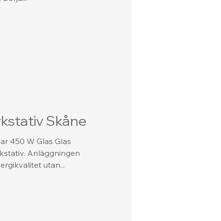
rkstativ Skåne
lar 450 W Glas Glas
stativ. Anläggningen
gikvalitet utan...