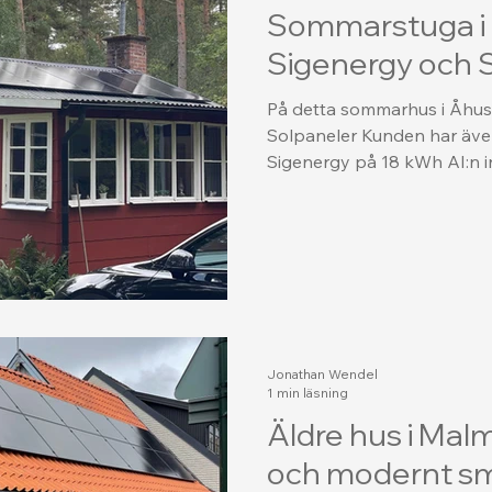
Sommarstuga i
Sigenergy och 
På detta sommarhus i Åhus h
Solpaneler Kunden har även v
Sigenergy på 18 kWh AI:n ing
Jonathan Wendel
1 min läsning
Äldre hus i Malm
och modernt sma