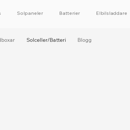
s
Solpaneler
Batterier
Elbilsladdare
dboxar
Solceller/Batteri
Blogg