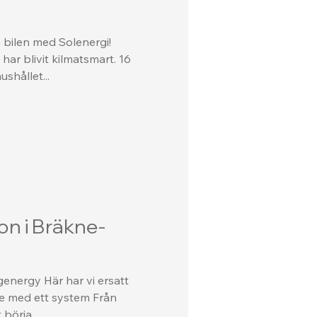
 bilen med Solenergi!
har blivit kilmatsmart. 16
shållet...
ion i Bräkne-
energy Här har vi ersatt
are med ett system Från
börja...