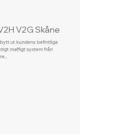
 V2H V2G Skåne
 bytt ut kundens befintliga
ktigt maffigt system från
e...