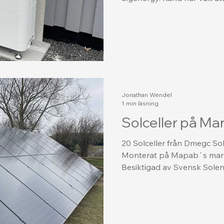
Jonathan Wendel
1 min läsning
Solceller på Ma
20 Solceller från Dmegc So
Monterat på Mapab´s mark
Besiktigad av Svensk Solener