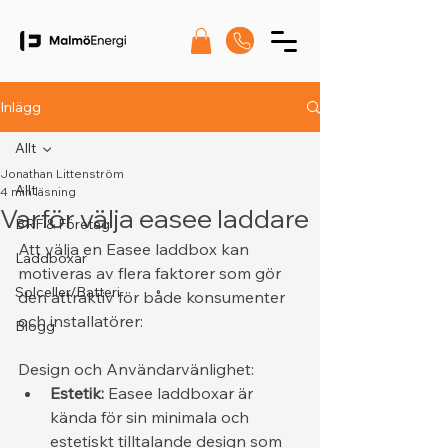
Inlägg
Allt
Jonathan Littenström
Allt
4 min läsning
Varför välja easee laddare
BRF & Företag
Att välja en Easee laddbox kan 
Laddboxar
motiveras av flera faktorer som gör 
Solceller/Batteri
den attraktiv för både konsumenter 
och installatörer:
Blogg
Design och Användarvänlighet:
Estetik:
 Easee laddboxar är 
kända för sin minimala och 
estetiskt tilltalande design som 