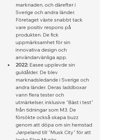
marknaden, och därefter i 
Sverige och andra länder. 
Företaget växte snabbt tack 
vare positiv respons på 
produkten. De fick 
uppmärksamhet för sin 
innovativa design och 
användarvänliga app.
2022:
 Easee upplevde sin 
guldålder. De blev 
marknadsledande i Sverige och 
andra länder. Deras laddboxar 
vann flera tester och 
utmärkelser, inklusive "Bäst i test" 
från tidningar som M3. De 
försökte också skapa buzz 
genom att döpa om sin hemstad 
Jørpeland till "Musk City" för att 
locka Elon Musks 