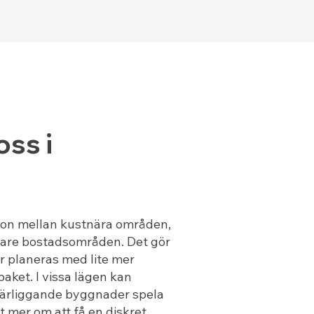
oss i
tion mellan kustnära områden,
nyare bostadsområden. Det gör
r planeras med lite mer
aket. I vissa lägen kan
 närliggande byggnader spela
et mer om att få en diskret,