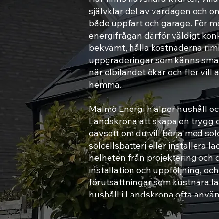
självklar del av vardagen och 
både uppfart och garage. För må
energifrågan därför väldigt kon
bekvämt, hålla kostnaderna riml
uppgraderingar som känns smarta
när elbilandet ökar och fler vill
hemma.
Malmö Energi hjälper hushåll oc
Landskrona att skapa en trygg 
oavsett om du vill börja med sol
solcellsbatteri eller installera 
helheten från projektering och d
installation och uppföljning, och 
förutsättningar som kustnära läg
hushåll i Landskrona ofta använ