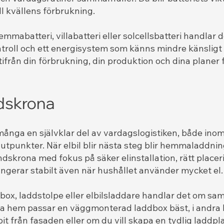
ll kvällens förbrukning.
mmabatteri, villabatteri eller solcellsbatteri handla
oll och ett energisystem som känns mindre känsligt f
ifrån din förbrukning, din produktion och dina planer f
dskrona
 många en självklar del av vardagslogistiken, både inom
nutpunkter. När elbil blir nästa steg blir hemmaladdni
andskrona med fokus på säker elinstallation, rätt place
ngerar stabilt även när hushållet använder mycket el.
ox, laddstolpe eller elbilsladdare handlar det om sa
sa hem passar en väggmonterad laddbox bäst, i andra b
bit från fasaden eller om du vill skapa en tydlig laddpl