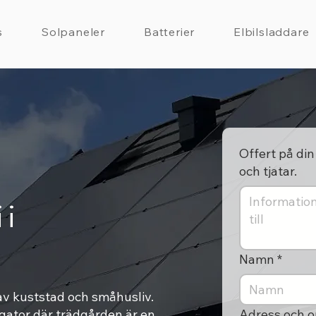
s
Solpaneler
Batterier
Elbilsladdare
Offert på din 
och tjatar.
 i
Namn
*
av kuststad och småhusliv.
agator där trädgården är en
Adress och o