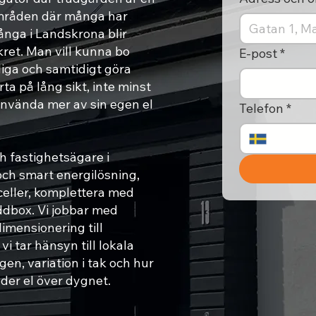
områden där många har
nga i Landskrona blir
kret. Man vill kunna bo
E-post
*
iga och samtidigt göra
 på lång sikt, inte minst
 använda mer av sin egen el
Telefon
*
h fastighetsägare i
och smart energilösning,
celler, komplettera med
laddbox. Vi jobbar med
imensionering till
vi tar hänsyn till lokala
en, variation i tak och hur
der el över dygnet.