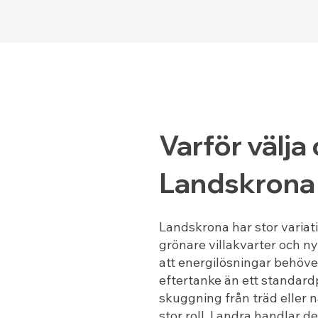
Varför välja 
Landskrona
Landskrona har stor varia
grönare villakvarter och 
att energilösningar behöve
eftertanke än ett standardp
skuggning från träd eller
stor roll. I andra handlar d