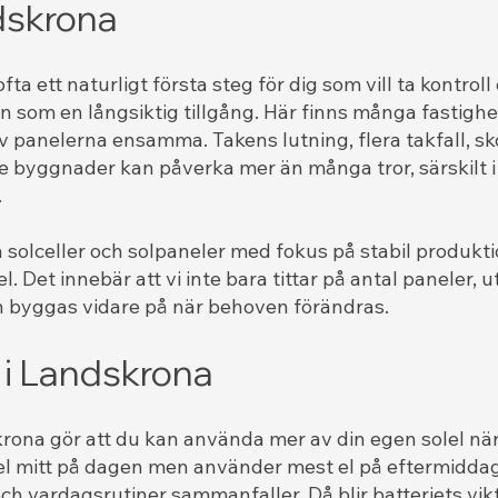
ndskrona
fta ett naturligt första steg för dig som vill ta kontro
 som en långsiktig tillgång. Här finns många fastigh
av panelerna ensamma. Takens lutning, flera takfall, s
de byggnader kan påverka mer än många tror, särskilt
.
era solceller och solpaneler med fokus på stabil produk
l. Det innebär att vi inte bara tittar på antal paneler, 
 byggas vidare på när behoven förändras.
i i Landskrona
dskrona gör att du kan använda mer av din egen solel 
l mitt på dagen men använder mest el på eftermiddagar
 vardagsrutiner sammanfaller. Då blir batteriets vikti