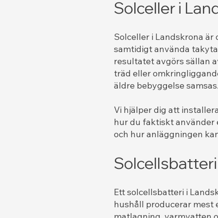
Solceller i La
Solceller i Landskrona är o
samtidigt använda takytan
resultatet avgörs sällan 
träd eller omkringliggan
äldre bebyggelse samsas
Vi hjälper dig att install
hur du faktiskt använder e
och hur anläggningen kan
Solcellsbatter
Ett solcellsbatteri i Lan
hushåll producerar mest e
matlagning, varmvatten och