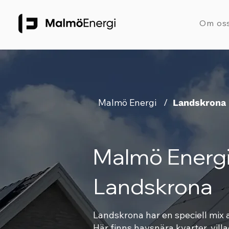
Om os
Malmö Energi
/
Landskrona
Malmö Energi
Landskrona
Landskrona har en speciell mix 
Här finns havsnära kvarter, vill