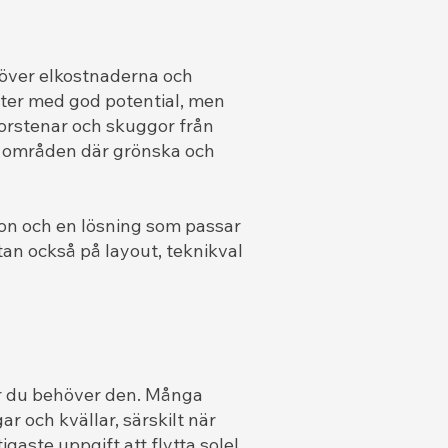
ll över elkostnaderna och
eter med god potential, men
korstenar och skuggor från
 i områden där grönska och
tion och en lösning som passar
utan också på layout, teknikval
när du behöver den. Många
 och kvällar, särskilt när
gaste uppgift att flytta solel