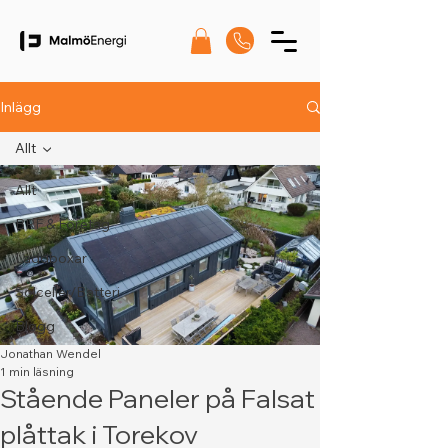
Inlägg
Allt
Allt
BRF & Företag
Laddboxar
Solceller/Batteri
Blogg
Jonathan Wendel
1 min läsning
Stående Paneler på Falsat
plåttak i Torekov