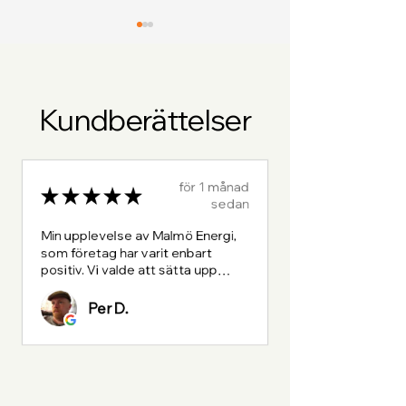
Kundberättelser
Utöka efterhand
Solaredge och
för 1 månad
Sigenergy är skalbart
Sigenergy i Sy
★
★
★
★
★
sedan
Min upplevelse av Malmö Energi,
som företag har varit enbart
positiv. Vi valde att sätta upp
vertikala solceller, batteri och
billaddare.
Per D.
Allt var proffesionellt utfört o...
VISA MER