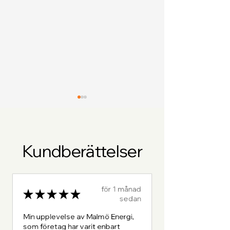
Kundberättelser
Utöka efterhand
Solaredge och
för 1 månad
Sigenergy är skalbart
Sigenergy i Sy
★
★
★
★
★
sedan
Min upplevelse av Malmö Energi,
som företag har varit enbart