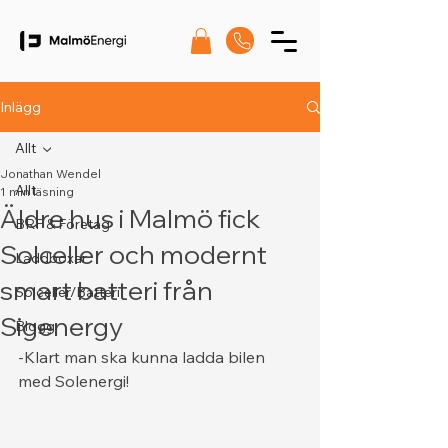
Inlägg
Allt
Jonathan Wendel
Allt
1 min läsning
Äldre hus i Malmö fick
BRF & Företag
Solceller och modernt
Laddboxar
smart batteri från
Solceller/Batteri
Sigenergy
Blogg
-Klart man ska kunna ladda bilen 
med Solenergi! 