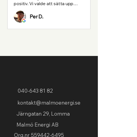
positiv. Vi valde att sätta upp
vertikala solceller, batteri och
billaddare.
Per D.
Allt var proffesionellt utfört o...
VISA MER
040-643 81 82
kontakt@malmoenergi.se
Järngatan 29, Lomma
Malmö Energi AB
Org.nr
559442-6495